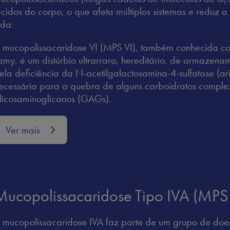
ecidos do corpo, o que afeta múltiplos sistemas e reduz 
ida.
 mucopolissacaridose VI (MPS VI), também conhecida 
amy, é um distúrbio ultrarraro, hereditário, de armazena
ela deficiência da N-acetilgalactosamina-4-sulfatase (ar
ecessária para a quebra de alguns carboidratos compl
licosaminoglicanos (GAGs).
Ver mais
Mucopolissacaridose Tipo IVA (MPS
 mucopolissacaridose IVA faz parte de um grupo de doe