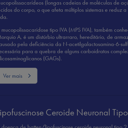
ucopolissacarídeos (longas cadeias de moléculas de a
ecidos do corpo, o que afeta múltiplos sistemas e reduz 
ida.
 mucopolissacaridose tipo IVA (MPS IVA), também conh
orquio A, é um distúrbio ultrarraro, hereditário, de arm
ausado pela deficiência da N-acetilgalactosamina-6-su
ecessária para a quebra de alguns carboidratos compl
licosaminoglicanos (GAGs).
Ver mais
Lipofuscinose Ceroide Neuronal Tip
 doença de batten/lipofuscinose ceroide neuronal tipo 2