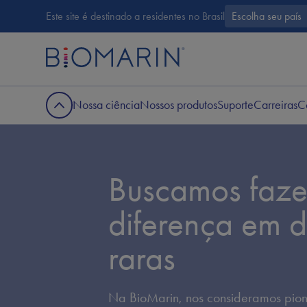
Este site é destinado a residentes no Brasil
Escolha seu país
Nossa ciência
Nossos produtos
Suporte
Carreiras
C
Buscamos faze
diferença em 
raras
Na BioMarin, nos consideramos pione