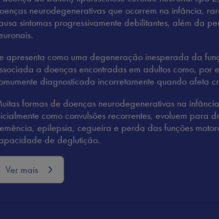
oenças neurodegenerativas que ocorrem na infância, rar
ausa sintomas progressivamente debilitantes, além da perd
euronais.
e apresenta como uma degeneração inesperada da funç
ssociada a doenças encontradas em adultos como, por e
omumente diagnosticada incorretamente quando afeta cr
uitas formas de doenças neurodegenerativas na infânci
nicialmente como convulsões recorrentes, evoluem para da
emência, epilepsia, cegueira e perda das funções moto
apacidade de deglutição.
Ver mais