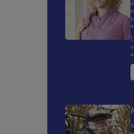
d
r
p
a
C
a
a
A
m