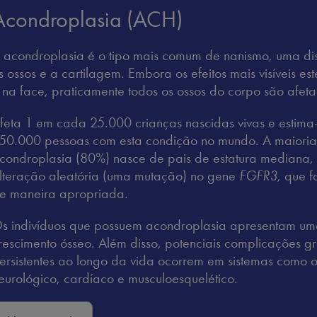
Acondroplasia (ACH)
 acondroplasia é o tipo mais comum de nanismo, uma dis
s ossos e a cartilagem. Embora os efeitos mais visíveis e
 na face, praticamente todos os ossos do corpo são afeta
feta 1 em cada 25.000 crianças nascidas vivas e estim
50.000 pessoas com esta condição no mundo. A maioria
condroplasia (80%) nasce de pais de estatura mediana,
lteração aleatória (uma mutação) no gene
FGFR3
, que 
e maneira apropriada.
s indivíduos que possuem acondroplasia apresentam um
rescimento ósseo. Além disso, potenciais complicações gr
ersistentes ao longo da vida ocorrem em sistemas como o 
eurológico, cardíaco e musculoesquelético.