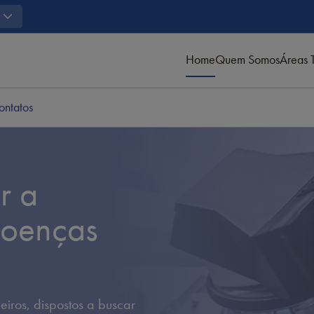
Home
Quem Somos
Áreas 
ontatos
r a
doenças
iros, dispostos a buscar