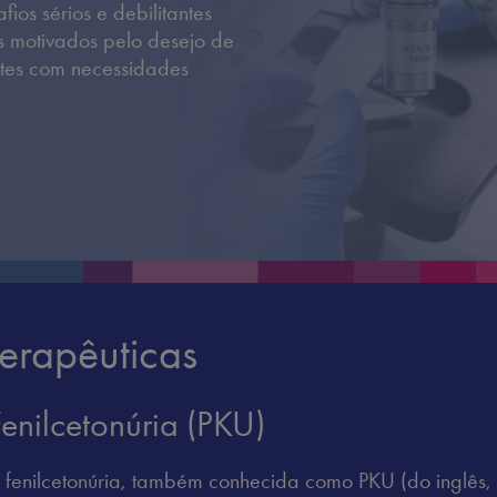
ios sérios e debilitantes
s motivados pelo desejo de
ntes com necessidades
erapêuticas
Fenilcetonúria (PKU)
 fenilcetonúria, também conhecida como PKU (do inglês, 