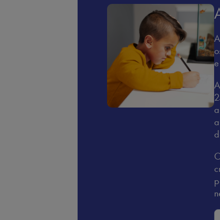
A
o
e
A
2
a
a
d
O
c
p
n