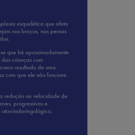
plasia esquelética que afeta
stejam nos braços, nas pernas
dos.
a-se que há aproximadamente
 das crianças com
 como resultado de uma
faz com que ele não funcione
a redução na velocidade de
aves, progressivas e
otorrinolaringológico,