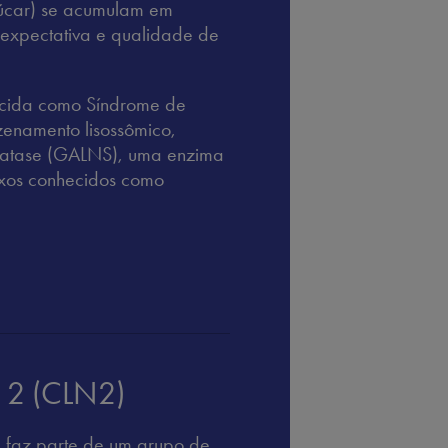
çúcar) se acumulam em
a expectativa e qualidade de
ecida como Síndrome de
azenamento lisossômico,
lfatase (GALNS), uma enzima
exos conhecidos como
o 2 (CLN2)
, faz parte de um grupo de