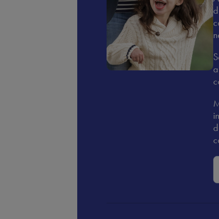
d
c
n
S
a
c
M
i
d
c