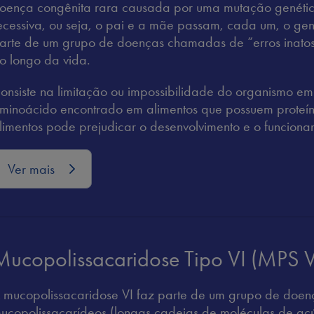
oença congênita rara causada por uma mutação genéti
ecessiva, ou seja, o pai e a mãe passam, cada um, o g
arte de um grupo de doenças chamadas de “erros inatos
o longo da vida.
onsiste na limitação ou impossibilidade do organismo em 
minoácido encontrado em alimentos que possuem proteí
limentos pode prejudicar o desenvolvimento e o funcion
Ver mais
Mucopolissacaridose Tipo VI (MPS V
 mucopolissacaridose VI faz parte de um grupo de doen
ucopolissacarídeos (longas cadeias de moléculas de a