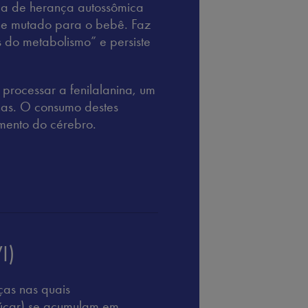
ca de herança autossômica
ene mutado para o bebê. Faz
 do metabolismo” e persiste
processar a fenilalanina, um
nas. O consumo destes
amento do cérebro.
I)
ças nas quais
çúcar) se acumulam em