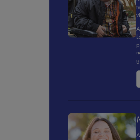
t
v
A
L
p
n
g
A