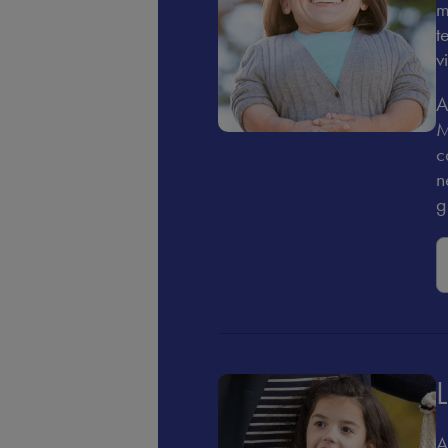
m
t
v
A
M
c
n
g
A